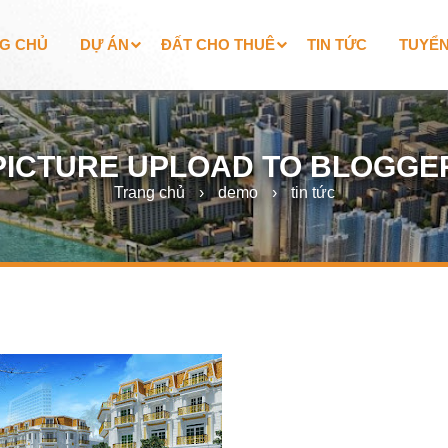
G CHỦ
DỰ ÁN
ĐẤT CHO THUÊ
TIN TỨC
TUYỂ
PICTURE UPLOAD TO BLOGGE
Trang chủ
›
demo
›
tin tức