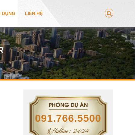
N DỤNG
LIÊN HỆ
R
091.766.5500